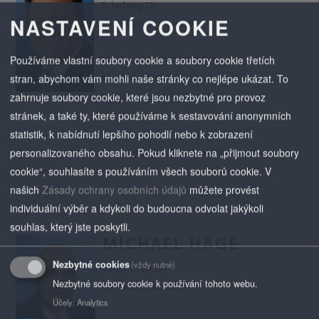
Schulweg 12
NASTAVENÍ COOKIE
D - 36433 Moorgrund
Mobile: +49 (0)151 12018749
Používáme vlastní soubory cookie a soubory cookie třetích
Fax: +49 (0)3695 84622
stran, abychom vám mohli naše stránky co nejlépe ukázat. To
E-mail:
t.heger(at)nestro.de
zahrnuje soubory cookie, které jsou nezbytné pro provoz
stránek, a také ty, které používáme k sestavování anonymních
statistik, k nabídnutí lepšího pohodlí nebo k zobrazení
Territories: All international markets (Renewables & Heating
personalizovaného obsahu. Pokud kliknete na „přijmout soubory
Systems only)
cookie“, souhlasíte s používáním všech souborů cookie.
V
našich
Zásady ochrany osobních údajů
můžete provést
individuální výběr a kdykoli do budoucna odvolat jakýkoli
souhlas, který jste poskytli.
MICHAEL HÄGE
Nezbytné cookies
(vždy nutné)
Badener Str. 80
Nezbytné soubory cookie k používání tohoto webu.
D - 74074 Heilbronn
Účely
:
Analytics