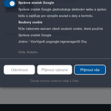
Mobile: +49 (0)151 16724247
Správce značek Google
Fax: +49 (0)7131 6442037
Správce značek Google zjednodušuje sledování webu a správu
E-mail:
m.haege(at)nestro.de
kódu a zajišťuje pro vývojáře soulad s daty a kontrolu.
Soubory cookie
Níže naleznete seznam všech souborů cookie, které používá
Territories: Turecko, Řecko, Střední východ
Správce značek Google
Jméno / Vzor
Vyprší po
google-tagmanager
30 Dny
Účely
:
Analytics
Our English website is under construction and slated to
Odmítnout
Přijmout vybrané
Přijmout vše
be online soon.
Zásady ochrany osobních údajů
|
Otisk