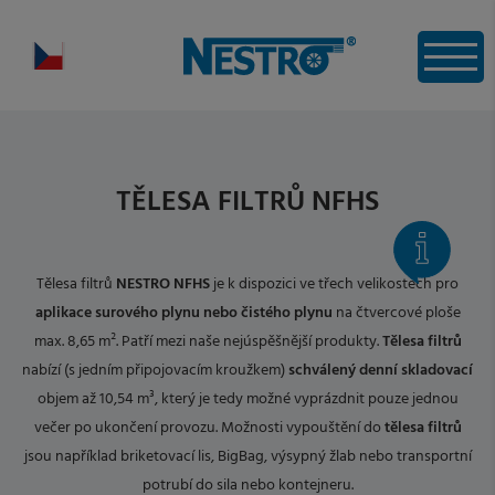
TĚLESA FILTRŮ NFHS
Tělesa filtrů
NESTRO NFHS
je k dispozici ve třech velikostech pro
aplikace surového plynu nebo čistého plynu
na čtvercové ploše
max. 8,65 m². Patří mezi naše nejúspěšnější produkty.
Tělesa filtrů
nabízí (s jedním připojovacím kroužkem)
schválený denní skladovací
objem až 10,54 m³, který je tedy možné vyprázdnit pouze jednou
večer po ukončení provozu. Možnosti vypouštění do
tělesa filtrů
jsou například briketovací lis, BigBag, výsypný žlab nebo transportní
potrubí do sila nebo kontejneru.