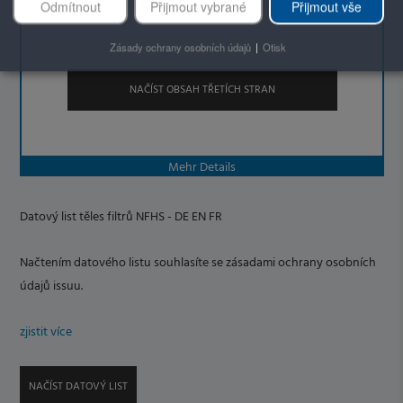
Odmítnout
Přijmout vybrané
Přijmout vše
Zásady ochrany osobních údajů
|
Otisk
NAČÍST OBSAH TŘETÍCH STRAN
Mehr Details
Datový list těles filtrů NFHS - DE EN FR
Načtením datového listu souhlasíte se zásadami ochrany osobních
údajů issuu.
zjistit více
NAČÍST DATOVÝ LIST