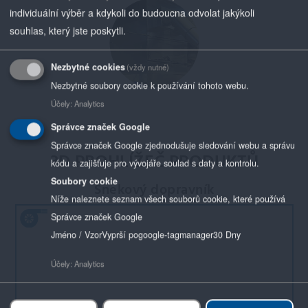
individuální výběr a kdykoli do budoucna odvolat jakýkoli
souhlas, který jste poskytli.
Nezbytné cookies
(vždy nutné)
Nezbytné soubory cookie k používání tohoto webu.
Účely
:
Analytics
Správce značek Google
Správce značek Google zjednodušuje sledování webu a správu
3D PROHLÍŽEČ PRODUKTŮ
kódu a zajišťuje pro vývojáře soulad s daty a kontrolu.
Soubory cookie
Šnekový dopravník
Níže naleznete seznam všech souborů cookie, které používá
Správce značek Google
Jméno / Vzor
Vyprší po
google-tagmanager
30 Dny
Účely
:
Analytics