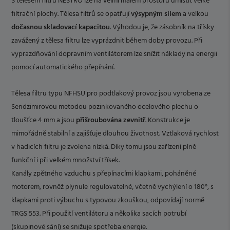
S tělesem filtru NESTRO lze na velmi malém prostoru umístit velké
filtrační plochy. Tělesa filtrů se opatřují
výsypným silem
a velkou
dočasnou skladovací kapacitou
. Výhodou je, že zásobník na třísky
zavážený z tělesa filtru lze vyprázdnit během doby provozu. Při
vyprazdňování dopravním ventilátorem lze snížit náklady na energii
pomocí automatického přepínání.
Tělesa filtru typu NFHSU pro podtlakový provoz jsou vyrobena ze
Sendzimirovou metodou pozinkovaného ocelového plechu o
tloušťce 4 mm a jsou
přišroubována zevnitř
. Konstrukce je
mimořádně stabilní a zajišťuje dlouhou životnost. Vztlaková rychlost
v hadicích filtru je zvolena nízká. Díky tomu jsou zařízení plně
funkční i při velkém množství třísek.
Kanály zpětného vzduchu s přepínacími klapkami, poháněné
motorem, rovněž plynule regulovatelné, včetně vychýlení o 180°, s
klapkami proti výbuchu s typovou zkouškou, odpovídají normě
TRGS 553. Při použití ventilátoru a několika sacích potrubí
(skupinové sání) se snižuje spotřeba energie.