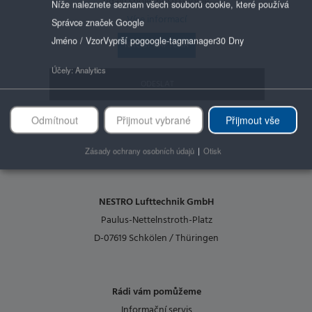
údajů společnosti Google.
Níže naleznete seznam všech souborů cookie, které používá
Více informací
Správce značek Google
Jméno / Vzor
Vyprší po
google-tagmanager
30 Dny
Účely
:
Analytics
Odmítnout
Přijmout vybrané
Přijmout vše
Zásady ochrany osobních údajů
|
Otisk
NESTRO Lufttechnik GmbH
Paulus-Nettelnstroth-Platz
D-07619 Schkölen / Thüringen
Rádi vám pomůžeme
Informační servis