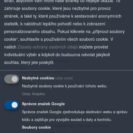
stran, abychom vám mohli naše stránky co nejlépe ukázat. To
zahrnuje soubory cookie, které jsou nezbytné pro provoz
Filtrační systémy
stránek, a také ty, které používáme k sestavování anonymních
Odsávací zařízení
statistik, k nabídnutí lepšího pohodlí nebo k zobrazení
Technologie pro likvidaci
personalizovaného obsahu. Pokud kliknete na „přijmout soubory
cookie“, souhlasíte s používáním všech souborů cookie.
V
Drcení
našich
Zásady ochrany osobních údajů
můžete provést
Briketování
individuální výběr a kdykoli do budoucna odvolat jakýkoli
Povrchová technologie
souhlas, který jste poskytli.
Technologie vytápění
Nezbytné cookies
(vždy nutné)
Příloha
Nezbytné soubory cookie k používání tohoto webu.
Účely
:
Analytics
Správce značek Google
Náš kontaktní formulář lze použít pouze ve spojení
Správce značek Google zjednodušuje sledování webu a správu
se službou Google reCAPTCHA. Načtením
kódu a zajišťuje pro vývojáře soulad s daty a kontrolu.
reCAPTCHA přijímáte zásady ochrany osobních
Soubory cookie