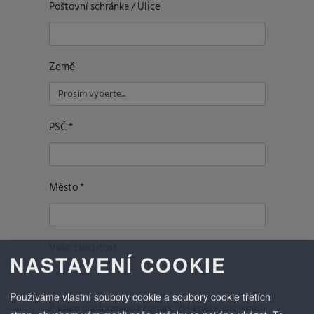
Poštovní schránka / Ulice
Země
PSČ
*
Město
*
Vaše záležitost
NASTAVENÍ COOKIE
Používáme vlastní soubory cookie a soubory cookie třetích
Žádám o informace k tématu (klikněte, prosím):