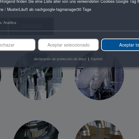
hfolgend finden Sie eine Liste aller von uns verwendeten Cookies Google Tag
e / Muster
Läuft ab nach
google-tagmanager
30 Tage
s
:
Analítica
CONSEJO
echazar
Aceptar seleccionado
Aceptar t
declaración de protección de datos
|
Imprimir