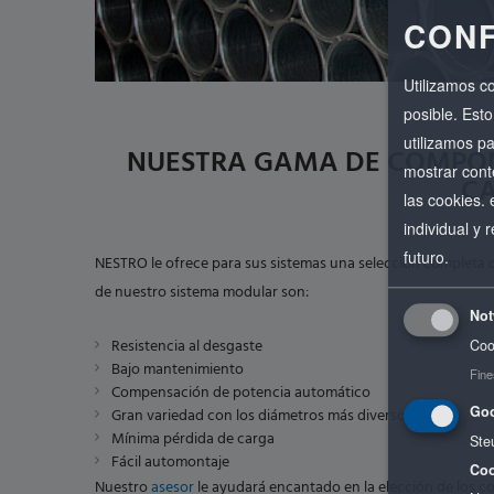
CONF
Utilizamos c
posible. Esto
utilizamos p
NUESTRA GAMA DE COMPON
mostrar cont
C
las cookies.
individual y
futuro.
NESTRO le ofrece para sus sistemas una selección completa d
de nuestro sistema modular son:
Not
Resistencia al desgaste
Coo
Bajo mantenimiento
Fine
Compensación de potencia automático
Goo
Gran variedad con los diámetros más diversos
Mínima pérdida de carga
Ste
Fácil automontaje
Coo
Nuestro
asesor
le ayudará encantado en la elección de los c