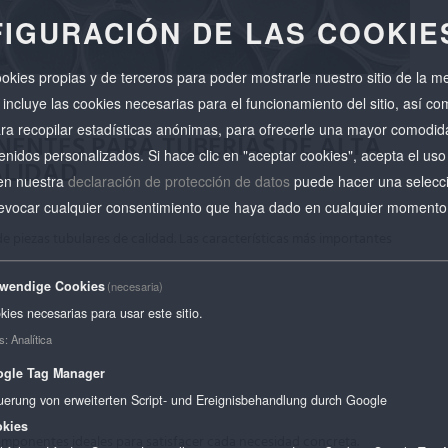
IGURACIÓN DE LAS COOKIE
ookies propias y de terceros para poder mostrarle nuestro sitio de la 
 incluye las cookies necesarias para el funcionamiento del sitio, así c
ara recopilar estadísticas anónimas, para ofrecerle una mayor comodid
ENTES PARA TUBERÍAS DE ALTA
enidos personalizados. Si hace clic en "aceptar cookies", acepta el uso
ALIDAD
en nuestra
declaración de protección de datos
puede hacer una selecc
 revocar cualquier consentimiento que haya dado en cualquier momento
e piezas tubulares de calidad. Las características más importantes
wendige Cookies
(necesaria)
kies necesarias para usar este sitio.
s
:
Analítica
gle Tag Manager
uerung von erweiterten Script- und Ereignisbehandlung durch Google
kies
omponentes ideales para satisfacer cada necesidad concreta.