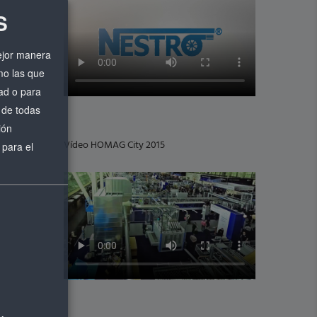
S
mejor manera
omo las que
ad o para
 de todas
ión
Vídeo HOMAG City 2015
 para el