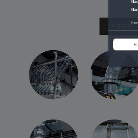
Nac
Nam
Fine
WEBSHOP
R