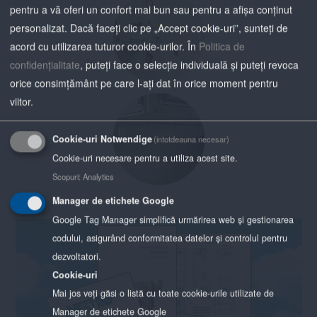
pentru a vă oferi un confort mai bun sau pentru a afișa conținut
personalizat. Dacă faceți clic pe „Accept cookie-uri”, sunteți de
acord cu utilizarea tuturor cookie-urilor.
În
Politica de
confidențialitate
, puteți face o selecție individuală și puteți revoca
orice consimțământ pe care l-ați dat în orice moment pentru
viitor.
Cookie-uri Notwendige
(intotdeauna necesar)
Cookie-uri necesare pentru a utiliza acest site.
Scopuri
:
Analytics
Manager de etichete Google
Google Tag Manager simplifică urmărirea web și gestionarea
codului, asigurând conformitatea datelor și controlul pentru
dezvoltatori.
Cookie-uri
Mai jos veți găsi o listă cu toate cookie-urile utilizate de
Manager de etichete Google