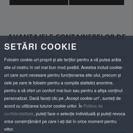
AVANTAJELE CONTAINERELOR DE
PRESĂ
SETĂRI COOKIE
Prin utilizarea containerelor de presare, de exemplu, după
separarea
Folosim cookie-uri proprii și ale terților pentru a vă putea arăta
materialelor cu ajutorul unui dispozitiv de blocare a separatorului,
site-ul nostru în cel mai bun mod posibil. Acestea includ cookie-
volumul hârtiei și al altor materiale reciclabile poate fi redus la 1/6
uri care sunt necesare pentru funcționarea site-ului, precum și
din volumul inițial. Containerele economisesc astfel costurile de
cele pe care le folosim pentru a compila statistici anonime,
transport și de eliminare. Doriți să aflați mai multe? Utilizați
pentru a vă oferi un confort mai bun sau pentru a afișa conținut
formularul nostru de contact prin intermediul butonului albastru de
personalizat. Dacă faceți clic pe „Accept cookie-uri”, sunteți de
informații din dreapta. Așteptăm cu nerăbdare să vă răspundem la
acord cu utilizarea tuturor cookie-urilor.
În
Politica de
toate întrebările.
confidențialitate
, puteți face o selecție individuală și puteți revoca
orice consimțământ pe care l-ați dat în orice moment pentru
viitor.