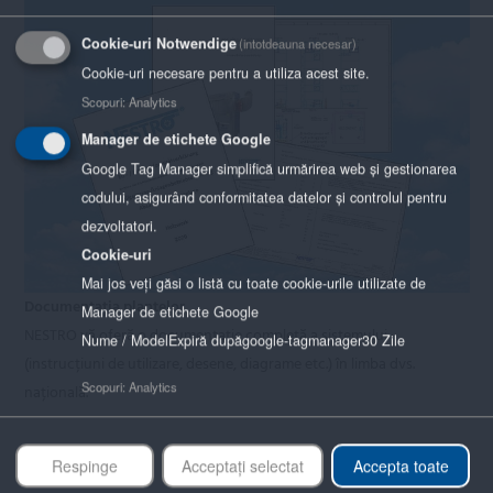
Cookie-uri Notwendige
(intotdeauna necesar)
Cookie-uri necesare pentru a utiliza acest site.
Scopuri
:
Analytics
Manager de etichete Google
Google Tag Manager simplifică urmărirea web și gestionarea
codului, asigurând conformitatea datelor și controlul pentru
dezvoltatori.
Cookie-uri
Mai jos veți găsi o listă cu toate cookie-urile utilizate de
Documentația plantelor
Manager de etichete Google
NESTRO vă oferă o documentație completă a sistemului
Nume / Model
Expiră după
google-tagmanager
30 Zile
(instrucțiuni de utilizare, desene, diagrame etc.) în limba dvs.
Scopuri
:
Analytics
națională.
Respinge
Acceptați selectat
Accepta toate