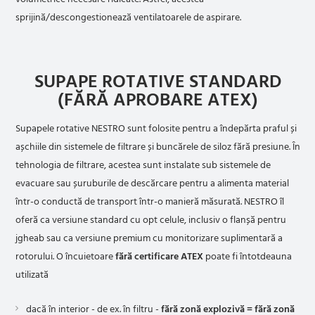
sprijină/descongestionează ventilatoarele de aspirare.
SUPAPE ROTATIVE STANDARD
(FĂRĂ APROBARE ATEX)
Supapele rotative NESTRO sunt folosite pentru a îndepărta praful și
așchiile din sistemele de filtrare și buncărele de siloz fără presiune. În
tehnologia de filtrare, acestea sunt instalate sub sistemele de
evacuare sau șuruburile de descărcare pentru a alimenta material
într-o conductă de transport într-o manieră măsurată. NESTRO îl
oferă ca versiune standard cu opt celule, inclusiv o flanșă pentru
jgheab sau ca versiune premium cu monitorizare suplimentară a
rotorului. O încuietoare
fără certificare ATEX
poate fi întotdeauna
utilizată
dacă în interior - de ex. în filtru -
fără zonă explozivă = fără zonă