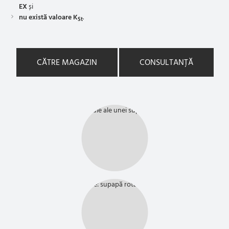
EX
și
nu există valoare K
.
St
CĂTRE MAGAZIN
CONSULTANȚĂ