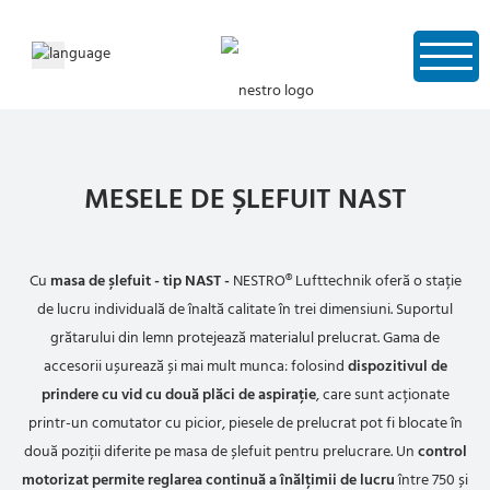
MESELE DE ȘLEFUIT NAST
Cu
masa de șlefuit - tip NAST -
NESTRO® Lufttechnik oferă o stație
de lucru individuală de înaltă calitate în trei dimensiuni. Suportul
grătarului din lemn protejează materialul prelucrat. Gama de
accesorii ușurează și mai mult munca: folosind
dispozitivul de
prindere cu vid cu două plăci de aspirație
, care sunt acționate
printr-un comutator cu picior, piesele de prelucrat pot fi blocate în
două poziții diferite pe masa de șlefuit pentru prelucrare. Un
control
motorizat permite reglarea continuă a înălțimii de lucru
între 750 și