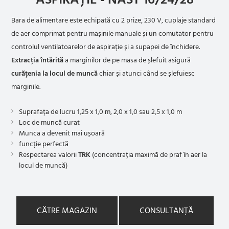
Bara de alimentare este echipată cu 2 prize, 230 V, cuplaje standard
de aer comprimat pentru mașinile manuale și un comutator pentru
controlul ventilatoarelor de aspirație și a supapei de închidere.
Extracția întărită
a marginilor de pe masa de șlefuit asigură
curățenia la locul de muncă
chiar și atunci când se șlefuiesc
marginile.
Suprafața de lucru 1,25 x 1,0 m, 2,0 x 1,0 sau 2,5 x 1,0 m
Loc de muncă curat
Munca a devenit mai ușoară
funcție perfectă
Respectarea valorii
TRK
(concentrația maximă de praf în aer la
locul de muncă)
CĂTRE MAGAZIN
CONSULTANȚĂ