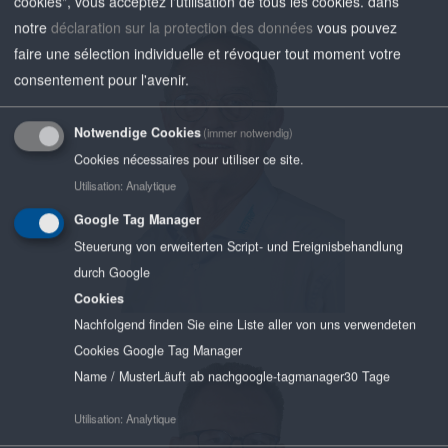
cookies", vous acceptez l'utilisation de tous les cookies.
dans
notre
déclaration sur la protection des données
vous pouvez
faire une sélection individuelle et révoquer tout moment votre
FON +49 36694 41-0
consentement pour l'avenir.
FAX +49 36694 41-119
J.SCHAEFER(AT)NESTRO.DE
Notwendige Cookies
(immer notwendig)
Cookies nécessaires pour utiliser ce site.
Utilisation
:
Analytique
Google Tag Manager
Steuerung von erweiterten Script- und Ereignisbehandlung
durch Google
Cookies
Nachfolgend finden Sie eine Liste aller von uns verwendeten
Cookies Google Tag Manager
Name / Muster
Läuft ab nach
google-tagmanager
30 Tage
FON +49 36694 41-205
Utilisation
:
Analytique
FAX +49 36694 41-119