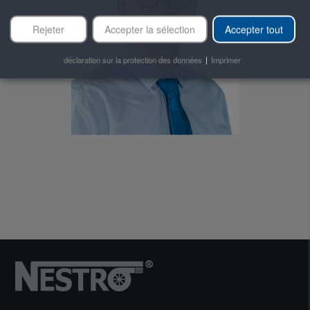
R.SCHLINGMANN(AT)NESTRO.DE
Rejeter
Accepter la sélection
Accepter tout
déclaration sur la protection des données
|
Imprimer
FON +49 36694 41-203
FAX +49 36694 41-260
MOBIL +49 171 3003570
T.UHLE(AT)NESTRO.DE