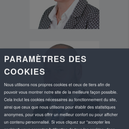
PARAMÈTRES DES
FON +49 36694 41-0
FAX +49 36694 41-249
COOKIES
A.SCHAEFER(AT)NESTRO.DE
Nous utilisons nos propres cookies et ceux de tiers afin de
pouvoir vous montrer notre site de la meilleure façon possible.
Cela inclut les cookies nécessaires au fonctionnement du site,
ainsi que ceux que nous utilisons pour établir des statistiques
anonymes, pour vous offrir un meilleur confort ou pour afficher
un contenu personnalisé. Si vous cliquez sur "accepter les