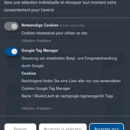
faire une sélection individuelle et révoquer tout moment votre
nationales qui, après saisie de données relevant de divers
consentement pour l'avenir.
paramètres techniques, dimensionnera avec précisions les
ventilateurs à utiliser.
Notwendige Cookies
(immer notwendig)
Pour la parfaite utilisation du logiciel, veuillez au préalable
Cookies nécessaires pour utiliser ce site.
installer le navigateur Google Chrome.
Utilisation
:
Analytique
Google Tag Manager
Steuerung von erweiterten Script- und Ereignisbehandlung
durch Google
Cookies
Nachfolgend finden Sie eine Liste aller von uns verwendeten
Cookies Google Tag Manager
Name / Muster
Läuft ab nach
google-tagmanager
30 Tage
Utilisation
:
Analytique
Rejeter
Accepter la sélection
Accepter tout