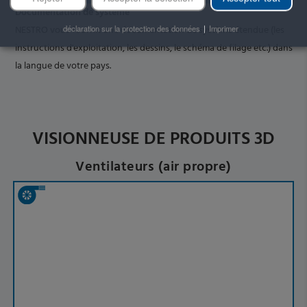
Documentation de système
NESTRO vous fournit une documentation de système étendue (les
déclaration sur la protection des données
|
Imprimer
instructions d'exploitation, les dessins, le schéma de filage etc.) dans
la langue de votre pays.
VISIONNEUSE DE PRODUITS 3D
Ventilateurs (air propre)