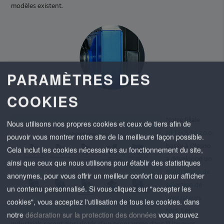
modèles existent.
PARAMÈTRES DES
COOKIES
Notre filiale
Nous utilisons nos propres cookies et ceux de tiers afin de
NETECS Sp z.o.o.
pouvoir vous montrer notre site de la meilleure façon possible.
basée à Olesno
Cela inclut les cookies nécessaires au fonctionnement du site,
a développé un
ainsi que ceux que nous utilisons pour établir des statistiques
programme de
anonymes, pour vous offrir un meilleur confort ou pour afficher
sélection de
un contenu personnalisé. Si vous cliquez sur "accepter les
ventilateurs
cookies", vous acceptez l'utilisation de tous les cookies.
dans
NVS
. Les
notre
déclaration sur la protection des données
vous pouvez
industriels seront ainsi dotés d’un programme dans 11 langues