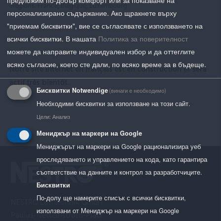
предложим по-добър комфорт или за показване на
Régions: France, Belgique, Luxembourg
персонализирано съдържание. Ако щракнете върху
"приемам бисквитки", вие се съгласявате с използването на
всички бисквитки.
В нашата
Политика за поверителност
можете да направите индивидуален избор и да оттеглите
всяко съгласие, което сте дали, по всяко време за в бъдеще.
Notre site internet en français est en construction et sera
actif très bientôt.
Бисквитки Notwendige
(винаги е необходимо)
Необходими бисквитки за използване на този сайт.
Цели
:
Анализ
Мениджър на маркери на Google
Мениджърът на маркери на Google рационализира уеб
проследяването и управлението на кода, като гарантира
съответствие на данните и контрол за разработчиците.
Бисквитки
По-долу ще намерите списък с всички бисквитки,
NESTRO Lufttechnik GmbH
използвани от Мениджър на маркери на Google
Paulus-Nettelnstroth-Platz