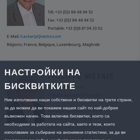
Tél: +33 (0)3 88 48 94 53
Fax: +33 (0)3 88 48 94 53
Portable: +33 (0)6 81 04 33 02
E-Mail:
h.acker(at)nestro.com
Régions: France, Belgique, Luxembourg, Maghreb
НАСТРОЙКИ НА
PHILIPPE MÉTAIS
БИСКВИТКИТЕ
18 rue du Berschlitt
F-68230 Soultzbach les Bains
Ние използваме наши собствени и бисквитки на трети страни,
за да можем да ви покажем нашия сайт по най-добрия
Portable: +33 (0)6 07 24 45 53
възможен начин. Това включва бисквитки, които са
Fax: +33 (0)3 89 71 09 55
необходими за работата на сайта, както и тези, които
E-Mail:
p.metais(at)nestro.com
използваме за събиране на анонимни статистики, за да ви