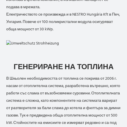
подава в мрежата.
Електричеството се произвежда и в NESTRO Hungária Kft в Печ,
Унгария. Повече от 100 поликристални модула осигуряват
обща мощност от 30 kWp.
ГЕНЕРИРАНЕ НА ТОПЛИНА
В Шкьолен необходимостта от топлина се покрива от 2006 г.
насам от отоплителна система, разработена вътрешно, която
работи със слама от възобновяеми суровини. Отоплителната
система е сложна, като компонентите на системата варират
от разтворителя за бали слама до котела и филтъра за димни
газове. Тук е предвидена обща отоплителна мощност от 500
kW. Стойностите на емисиите се измерват редовно и са под