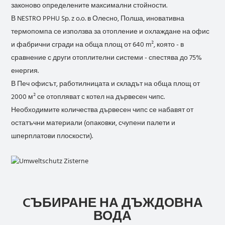
законово определените максимални стойности.
В NESTRO PPHU Sp. z o.o. в Олесно, Полша, иновативна
термопомпа се използва за отопление и охлаждане на офис
и фабрични сгради на обща площ от 640 m², която - в
сравнение с други отоплителни системи - спестява до 75%
енергия.
В Печ офисът, работилницата и складът на обща площ от
2000 м² се отопляват с котел на дървесен чипс.
Необходимите количества дървесен чипс се набавят от
остатъчни материали (опаковки, счупени палети и
шперплатови плоскости).
CЪБИРАНЕ НА ДЪЖДОВНА
ВОДА