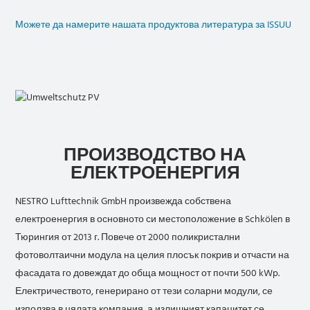
Можете да намерите нашата продуктова литература за ISSUU
ПРОИЗВОДСТВО НА
ЕЛЕКТРОЕНЕРГИЯ
NESTRO Lufttechnik GmbH произвежда собствена
електроенергия в основното си местоположение в Schkölen в
Тюрингия от 2013 г. Повече от 2000 поликристални
фотоволтаични модула на целия плосък покрив и отчасти на
фасадата го довеждат до обща мощност от почти 500 kWp.
Електричеството, генерирано от тези соларни модули, се
използва в цялата компания, а излишният капацитет се