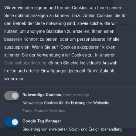
INHALTE VON DRITTANBIETERN LADEN
Wir verwenden eigene und fremde Cookies, um Ihnen unsere
Seite optimal anzeigen zu können. Dazu zählen Cookies, die für
den Betrieb der Seite notwendig sind, sowie solche, die wir
nutzen, um anonyme Statistiken zu erstellen, Ihnen einen
ZUM SHOP
BERATUNG
besseren Komfort zu bieten, oder um personalisierte Inhalte
auszuspielen. Wenn Sie auf "Cookies akzeptieren" klicken,
stimmen Sie der Verwendung aller Cookies zu.
In unserer
Datenschutzerklärung
können Sie eine individuelle Auswahl
treffen und erteilte Einwilligungen jederzeit für die Zukunft
widerrufen.
Notwendige Cookies
(immer notwendig)
Notwendige Cookies für die Nutzung der Webseite.
Zweck
:
Besucher-Statistiken
Google Tag Manager
Steuerung von erweiterten Script- und Ereignisbehandlung