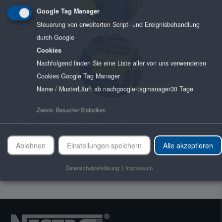
Google Tag Manager
Steuerung von erweiterten Script- und Ereignisbehandlung
durch Google
Cookies
Nachfolgend finden Sie eine Liste aller von uns verwendeten
Cookies Google Tag Manager
Name / Muster
Läuft ab nach
google-tagmanager
30 Tage
Zweck
:
Besucher-Statistiken
Unsere Produktliteratur finden Sie auf ISSUU
Ablehnen
Einstellungen speichern
Alle akzeptieren
Datenschutzerklärung
|
Impressum